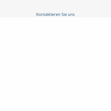
Kontaktieren Sie uns
Finanzdienstleistungen + Versicherungsmakler Klaus-Dieter
Fink
Klaus-Dieter Fink
Am Mühlbusch 10
36320 Kirtorf
0 66 35-73 16
01 71-3 18 14 11
0 66 35-71 20
info@klausdieterfink.com
www.klausdieterfink.de