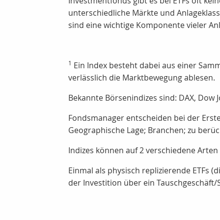
Investmentfonds gibt es bei ETFs oft kein
unterschiedliche Märkte und Anlageklasse
sind eine wichtige Komponente vieler An
1
Ein Index besteht dabei aus einer Samm
verlässlich die Marktbewegung ablesen.
Bekannte Börsenindizes sind: DAX, Dow J
Fondsmanager entscheiden bei der Erstel
Geographische Lage;
Branchen; zu berück
Indizes können auf 2 verschiedene Arten
Einmal als physisch replizierende ETFs (d
der Investition über ein Tauschgeschäft/