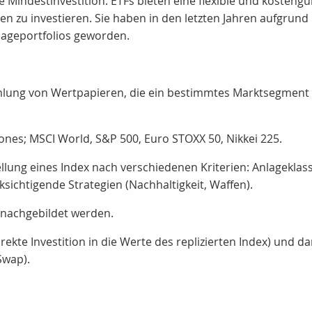
e Mindestinvestition.
ETFs bieten eine flexible und kostengün
n zu investieren. Sie haben in den letzten Jahren aufgrund
lageportfolios geworden.
lung von Wertpapieren, die ein bestimmtes Marktsegment ab
ones; MSCI World, S&P 500, Euro STOXX 50, Nikkei 225.
lung eines Index nach verschiedenen Kriterien:
Anlageklass
sichtigende Strategien (Nachhaltigkeit, Waffen).
 nachgebildet werden.
irekte Investition in die Werte des replizierten Index) und d
Swap).