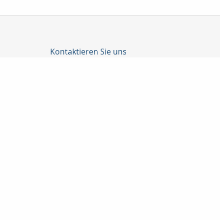
Kontaktieren Sie uns
Finanzdienstleistungen + Versiche
Klaus-Dieter Fink
Am Mühlbusch 10
36320 Kirtorf
0 66 35-73 16
01 71-3 18 14 11
0 66 35-71 20
info@klausdieterfink.com
www.klausdieterfink.de
Nachricht schreiben