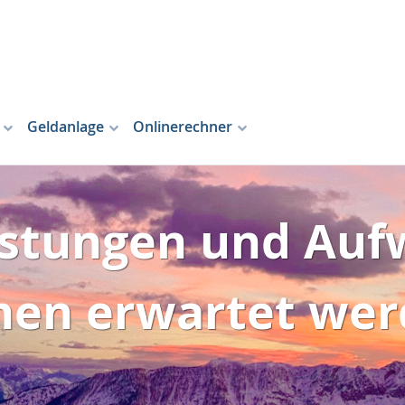
Geldanlage
Onlinerechner
istungen und Au
nen erwartet wer